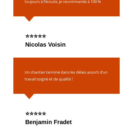
toujours à l’écoute, je recommande à 100 %
C
⭐️⭐️⭐️⭐️⭐️
Nicolas Voisin
Un chantier terminé dans les délais assorti d’un
travail soigné et de qualité !
C
⭐️⭐️⭐️⭐️⭐️
Benjamin Fradet