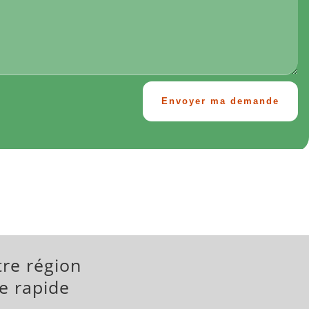
Envoyer ma demande
tre région
le rapide