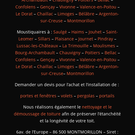
Confolens
–
Gençay
–
Vivonne
–
Valence-en-Poitou
–
Le Dorat
–
Chaillac
–
Limoges
–
Bélâbre
–
Argenton-
sur-Creuse
–
Montmorillon
Moustiquaires à :
Saulgé
–
Haims
–
Jouhet
–
Saint-
Leomer
–
Sillars
–
Plaisance
–
Journet
–
Pindray
–
Lussac-les-Châteaux
–
La Trimouille
–
Moulismes
–
Bourg-Archambault
–
Chauvigny
–
Poitiers
–
Bellac
–
Confolens
–
Gençay
–
Vivonne
–
Valence-en-Poitou
–
Le Dorat
–
Chaillac
–
Limoges
–
Bélâbre
–
Argenton-
sur-Creuse
–
Montmorillon
Demander un devis pour l’achat et l’installation de :
portes et fenêtres
–
volets
–
pergolas
–
portails
Nous réalisons également le
nettoyage et le
démoussage de toiture
afin de préserver l’étanchéité
et la longévité de votre toit.
6av. de l’Europe – 86 500 MONTMORILLON – Siret :