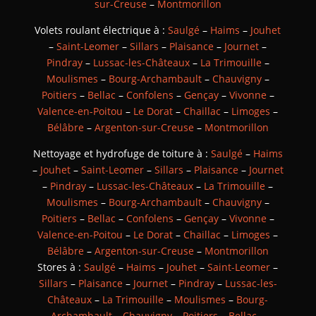
sur-Creuse
–
Montmorillon
Volets roulant électrique à :
Saulgé
–
Haims
–
Jouhet
–
Saint-Leomer
–
Sillars
–
Plaisance
–
Journet
–
Pindray
–
Lussac-les-Châteaux
–
La Trimouille
–
Moulismes
–
Bourg-Archambault
–
Chauvigny
–
Poitiers
–
Bellac
–
Confolens
–
Gençay
–
Vivonne
–
Valence-en-Poitou
–
Le Dorat
–
Chaillac
–
Limoges
–
Bélâbre
–
Argenton-sur-Creuse
–
Montmorillon
Nettoyage et hydrofuge de toiture à :
Saulgé
–
Haims
–
Jouhet
–
Saint-Leomer
–
Sillars
–
Plaisance
–
Journet
–
Pindray
–
Lussac-les-Châteaux
–
La Trimouille
–
Moulismes
–
Bourg-Archambault
–
Chauvigny
–
Poitiers
–
Bellac
–
Confolens
–
Gençay
–
Vivonne
–
Valence-en-Poitou
–
Le Dorat
–
Chaillac
–
Limoges
–
Bélâbre
–
Argenton-sur-Creuse
–
Montmorillon
Stores à :
Saulgé
–
Haims
–
Jouhet
–
Saint-Leomer
–
Sillars
–
Plaisance
–
Journet
–
Pindray
–
Lussac-les-
Châteaux
–
La Trimouille
–
Moulismes
–
Bourg-
Archambault
–
Chauvigny
–
Poitiers
–
Bellac
–