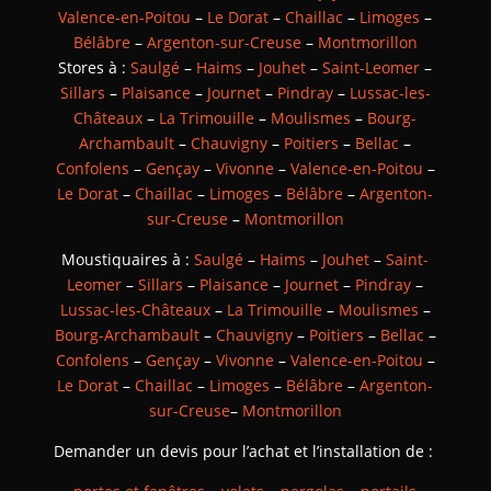
Valence-en-Poitou
–
Le Dorat
–
Chaillac
–
Limoges
–
Bélâbre
–
Argenton-sur-Creuse
–
Montmorillon
Stores à :
Saulgé
–
Haims
–
Jouhet
–
Saint-Leomer
–
Sillars
–
Plaisance
–
Journet
–
Pindray
–
Lussac-les-
Châteaux
–
La Trimouille
–
Moulismes
–
Bourg-
Archambault
–
Chauvigny
–
Poitiers
–
Bellac
–
Confolens
–
Gençay
–
Vivonne
–
Valence-en-Poitou
–
Le Dorat
–
Chaillac
–
Limoges
–
Bélâbre
–
Argenton-
sur-Creuse
–
Montmorillon
Moustiquaires à :
Saulgé
–
Haims
–
Jouhet
–
Saint-
Leomer
–
Sillars
–
Plaisance
–
Journet
–
Pindray
–
Lussac-les-Châteaux
–
La Trimouille
–
Moulismes
–
Bourg-Archambault
–
Chauvigny
–
Poitiers
–
Bellac
–
Confolens
–
Gençay
–
Vivonne
–
Valence-en-Poitou
–
Le Dorat
–
Chaillac
–
Limoges
–
Bélâbre
–
Argenton-
sur-Creuse
–
Montmorillon
Demander un devis pour l’achat et l’installation de :