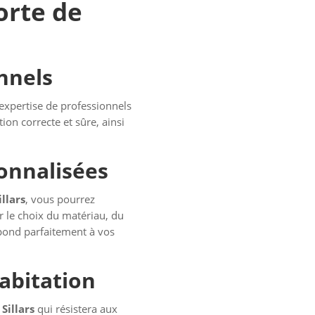
porte de
nnels
’expertise de professionnels
tion correcte et sûre, ainsi
sonnalisées
llars
, vous pourrez
r le choix du matériau, du
épond parfaitement à vos
abitation
Sillars
qui résistera aux