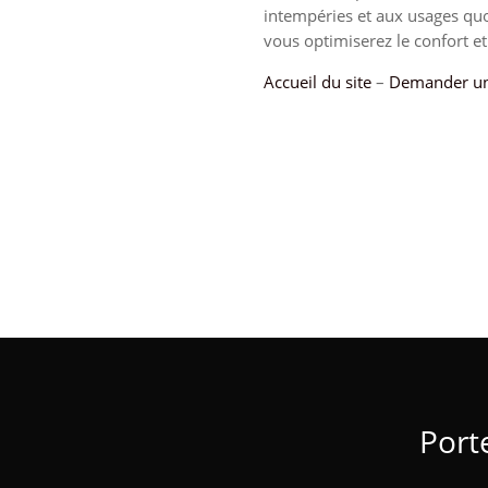
intempéries et aux usages quot
vous optimiserez le confort et 
Accueil du site
–
Demander un
Port