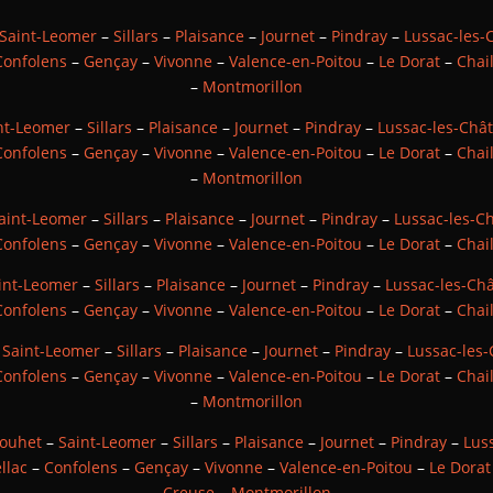
Saint-Leomer
–
Sillars
–
Plaisance
–
Journet
–
Pindray
–
Lussac-les-
Confolens
–
Gençay
–
Vivonne
–
Valence-en-Poitou
–
Le Dorat
–
Chai
–
Montmorillon
nt-Leomer
–
Sillars
–
Plaisance
–
Journet
–
Pindray
–
Lussac-les-Châ
Confolens
–
Gençay
–
Vivonne
–
Valence-en-Poitou
–
Le Dorat
–
Chai
–
Montmorillon
aint-Leomer
–
Sillars
–
Plaisance
–
Journet
–
Pindray
–
Lussac-les-C
Confolens
–
Gençay
–
Vivonne
–
Valence-en-Poitou
–
Le Dorat
–
Chai
int-Leomer
–
Sillars
–
Plaisance
–
Journet
–
Pindray
–
Lussac-les-Ch
Confolens
–
Gençay
–
Vivonne
–
Valence-en-Poitou
–
Le Dorat
–
Chai
–
Saint-Leomer
–
Sillars
–
Plaisance
–
Journet
–
Pindray
–
Lussac-les
Confolens
–
Gençay
–
Vivonne
–
Valence-en-Poitou
–
Le Dorat
–
Chai
–
Montmorillon
Jouhet
–
Saint-Leomer
–
Sillars
–
Plaisance
–
Journet
–
Pindray
–
Lus
llac
–
Confolens
–
Gençay
–
Vivonne
–
Valence-en-Poitou
–
Le Dorat
Creuse
–
Montmorillon