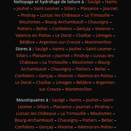
Nettoyage et hydrofuge de toiture à :
Saulgé
–
Haims
–
Jouhet
–
Saint-Leomer
–
Sillars
–
Plaisance
–
Journet
–
Pindray
–
Lussac-les-Châteaux
–
La Trimouille
–
Moulismes
–
Bourg-Archambault
–
Chauvigny
–
Poitiers
–
Bellac
–
Confolens
–
Gençay
–
Vivonne
–
Valence-en-Poitou
–
Le Dorat
–
Chaillac
–
Limoges
–
Bélâbre
–
Argenton-sur-Creuse
–
Montmorillon
Stores à :
Saulgé
–
Haims
–
Jouhet
–
Saint-Leomer
–
Sillars
–
Plaisance
–
Journet
–
Pindray
–
Lussac-les-
Châteaux
–
La Trimouille
–
Moulismes
–
Bourg-
Archambault
–
Chauvigny
–
Poitiers
–
Bellac
–
Confolens
–
Gençay
–
Vivonne
–
Valence-en-Poitou
–
Le Dorat
–
Chaillac
–
Limoges
–
Bélâbre
–
Argenton-
sur-Creuse
–
Montmorillon
Moustiquaires à :
Saulgé
–
Haims
–
Jouhet
–
Saint-
Leomer
–
Sillars
–
Plaisance
–
Journet
–
Pindray
–
Lussac-les-Châteaux
–
La Trimouille
–
Moulismes
–
Bourg-Archambault
–
Chauvigny
–
Poitiers
–
Bellac
–
Confolens
–
Gençay
–
Vivonne
–
Valence-en-Poitou
–