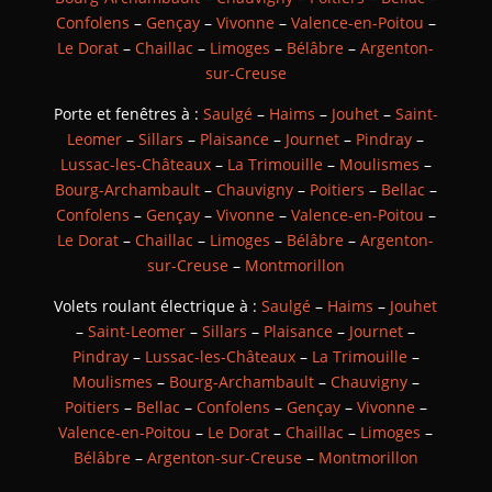
Confolens
–
Gençay
–
Vivonne
–
Valence-en-Poitou
–
Le Dorat
–
Chaillac
–
Limoges
–
Bélâbre
–
Argenton-
sur-Creuse
Porte et fenêtres à :
Saulgé
–
Haims
–
Jouhet
–
Saint-
Leomer
–
Sillars
–
Plaisance
–
Journet
–
Pindray
–
Lussac-les-Châteaux
–
La Trimouille
–
Moulismes
–
Bourg-Archambault
–
Chauvigny
–
Poitiers
–
Bellac
–
Confolens
–
Gençay
–
Vivonne
–
Valence-en-Poitou
–
Le Dorat
–
Chaillac
–
Limoges
–
Bélâbre
–
Argenton-
sur-Creuse
–
Montmorillon
Volets roulant électrique à :
Saulgé
–
Haims
–
Jouhet
–
Saint-Leomer
–
Sillars
–
Plaisance
–
Journet
–
Pindray
–
Lussac-les-Châteaux
–
La Trimouille
–
Moulismes
–
Bourg-Archambault
–
Chauvigny
–
Poitiers
–
Bellac
–
Confolens
–
Gençay
–
Vivonne
–
Valence-en-Poitou
–
Le Dorat
–
Chaillac
–
Limoges
–
Bélâbre
–
Argenton-sur-Creuse
–
Montmorillon