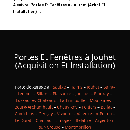
A suivre: Portes Et Fenêtres à Journet (Achat Et
Installation)
→
Portes Et Fenêtres à Jouhet
(Acquisition Et Installation)
Porte de garage à :
Saulgé
–
Haims
–
Jouhet
–
Saint-
Leomer
–
Sillars
–
Plaisance
–
Journet
–
Pindray
–
Lussac-les-Châteaux
–
La Trimouille
–
Moulismes
–
Bourg-Archambault
–
Chauvigny
–
Poitiers
–
Bellac
–
Confolens
–
Gençay
–
Vivonne
–
Valence-en-Poitou
–
Le Dorat
–
Chaillac
–
Limoges
–
Bélâbre
–
Argenton-
sur-Creuse
–
Montmorillon