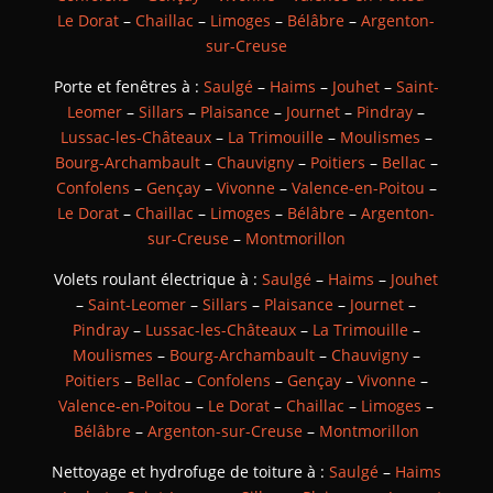
Le Dorat
–
Chaillac
–
Limoges
–
Bélâbre
–
Argenton-
sur-Creuse
Porte et fenêtres à :
Saulgé
–
Haims
–
Jouhet
–
Saint-
Leomer
–
Sillars
–
Plaisance
–
Journet
–
Pindray
–
Lussac-les-Châteaux
–
La Trimouille
–
Moulismes
–
Bourg-Archambault
–
Chauvigny
–
Poitiers
–
Bellac
–
Confolens
–
Gençay
–
Vivonne
–
Valence-en-Poitou
–
Le Dorat
–
Chaillac
–
Limoges
–
Bélâbre
–
Argenton-
sur-Creuse
–
Montmorillon
Volets roulant électrique à :
Saulgé
–
Haims
–
Jouhet
–
Saint-Leomer
–
Sillars
–
Plaisance
–
Journet
–
Pindray
–
Lussac-les-Châteaux
–
La Trimouille
–
Moulismes
–
Bourg-Archambault
–
Chauvigny
–
Poitiers
–
Bellac
–
Confolens
–
Gençay
–
Vivonne
–
Valence-en-Poitou
–
Le Dorat
–
Chaillac
–
Limoges
–
Bélâbre
–
Argenton-sur-Creuse
–
Montmorillon
Nettoyage et hydrofuge de toiture à :
Saulgé
–
Haims