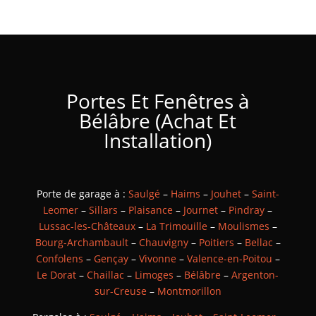
Portes Et Fenêtres à
Bélâbre (Achat Et
Installation)
Porte de garage à :
Saulgé
–
Haims
–
Jouhet
–
Saint-
Leomer
–
Sillars
–
Plaisance
–
Journet
–
Pindray
–
Lussac-les-Châteaux
–
La Trimouille
–
Moulismes
–
Bourg-Archambault
–
Chauvigny
–
Poitiers
–
Bellac
–
Confolens
–
Gençay
–
Vivonne
–
Valence-en-Poitou
–
Le Dorat
–
Chaillac
–
Limoges
–
Bélâbre
–
Argenton-
sur-Creuse
–
Montmorillon