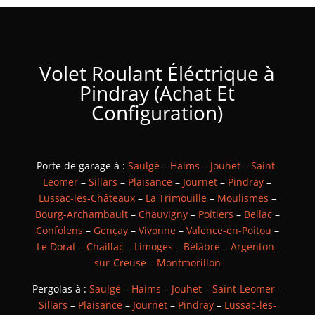
Volet Roulant Éléctrique à
Pindray (Achat Et
Configuration)
Porte de garage à :
Saulgé
–
Haims
–
Jouhet
–
Saint-
Leomer
–
Sillars
–
Plaisance
–
Journet
–
Pindray
–
Lussac-les-Châteaux
–
La Trimouille
–
Moulismes
–
Bourg-Archambault
–
Chauvigny
–
Poitiers
–
Bellac
–
Confolens
–
Gençay
–
Vivonne
–
Valence-en-Poitou
–
Le Dorat
–
Chaillac
–
Limoges
–
Bélâbre
–
Argenton-
sur-Creuse
–
Montmorillon
Pergolas à :
Saulgé
–
Haims
–
Jouhet
–
Saint-Leomer
–
Sillars
–
Plaisance
–
Journet
–
Pindray
–
Lussac-les-