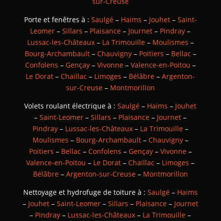
sur-Creuse
Porte et fenêtres à :
Saulgé
–
Haims
–
Jouhet
–
Saint-
Leomer
–
Sillars
–
Plaisance
–
Journet
–
Pindray
–
Lussac-les-Châteaux
–
La Trimouille
–
Moulismes
–
Bourg-Archambault
–
Chauvigny
–
Poitiers
–
Bellac
–
Confolens
–
Gençay
–
Vivonne
–
Valence-en-Poitou
–
Le Dorat
–
Chaillac
–
Limoges
–
Bélâbre
–
Argenton-
sur-Creuse
–
Montmorillon
Volets roulant électrique à :
Saulgé
–
Haims
–
Jouhet
–
Saint-Leomer
–
Sillars
–
Plaisance
–
Journet
–
Pindray
–
Lussac-les-Châteaux
–
La Trimouille
–
Moulismes
–
Bourg-Archambault
–
Chauvigny
–
Poitiers
–
Bellac
–
Confolens
–
Gençay
–
Vivonne
–
Valence-en-Poitou
–
Le Dorat
–
Chaillac
–
Limoges
–
Bélâbre
–
Argenton-sur-Creuse
–
Montmorillon
Nettoyage et hydrofuge de toiture à :
Saulgé
–
Haims
–
Jouhet
–
Saint-Leomer
–
Sillars
–
Plaisance
–
Journet
–
Pindray
–
Lussac-les-Châteaux
–
La Trimouille
–