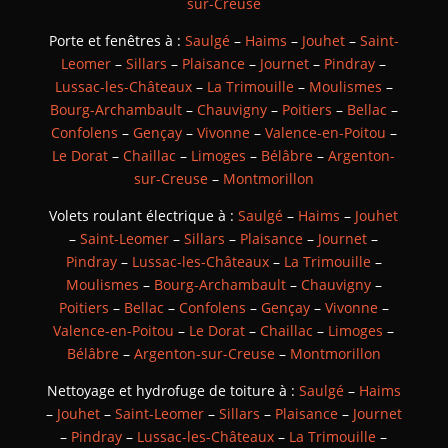
sur-Creuse
Porte et fenêtres à :
Saulgé
–
Haims
–
Jouhet
–
Saint-
Leomer
–
Sillars
–
Plaisance
–
Journet
–
Pindray
–
Lussac-les-Châteaux
–
La Trimouille
–
Moulismes
–
Bourg-Archambault
–
Chauvigny
–
Poitiers
–
Bellac
–
Confolens
–
Gençay
–
Vivonne
–
Valence-en-Poitou
–
Le Dorat
–
Chaillac
–
Limoges
–
Bélâbre
–
Argenton-
sur-Creuse
–
Montmorillon
Volets roulant électrique à :
Saulgé
–
Haims
–
Jouhet
–
Saint-Leomer
–
Sillars
–
Plaisance
–
Journet
–
Pindray
–
Lussac-les-Châteaux
–
La Trimouille
–
Moulismes
–
Bourg-Archambault
–
Chauvigny
–
Poitiers
–
Bellac
–
Confolens
–
Gençay
–
Vivonne
–
Valence-en-Poitou
–
Le Dorat
–
Chaillac
–
Limoges
–
Bélâbre
–
Argenton-sur-Creuse
–
Montmorillon
Nettoyage et hydrofuge de toiture à :
Saulgé
–
Haims
–
Jouhet
–
Saint-Leomer
–
Sillars
–
Plaisance
–
Journet
–
Pindray
–
Lussac-les-Châteaux
–
La Trimouille
–