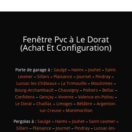
Fenêtre Pvc à Le Dorat
(Achat Et Configuration)
Porte de garage à :
Saulgé
–
Haims
–
Jouhet
–
Saint-
Leomer
–
Sillars
–
Plaisance
–
Journet
–
Pindray
–
Lussac-les-Châteaux
–
La Trimouille
–
Moulismes
–
Bourg-Archambault
–
Chauvigny
–
Poitiers
–
Bellac
–
Confolens
–
Gençay
–
Vivonne
–
Valence-en-Poitou
–
Le Dorat
–
Chaillac
–
Limoges
–
Bélâbre
–
Argenton-
sur-Creuse
–
Montmorillon
Pergolas à :
Saulgé
–
Haims
–
Jouhet
–
Saint-Leomer
–
Sillars
–
Plaisance
–
Journet
–
Pindray
–
Lussac-les-