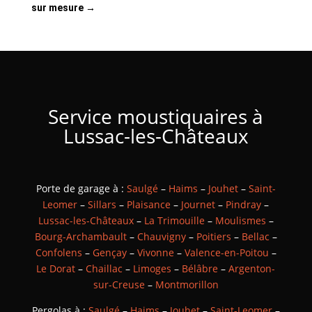
sur mesure
→
Service moustiquaires à
Lussac-les-Châteaux
Porte de garage à :
Saulgé
–
Haims
–
Jouhet
–
Saint-
Leomer
–
Sillars
–
Plaisance
–
Journet
–
Pindray
–
Lussac-les-Châteaux
–
La Trimouille
–
Moulismes
–
Bourg-Archambault
–
Chauvigny
–
Poitiers
–
Bellac
–
Confolens
–
Gençay
–
Vivonne
–
Valence-en-Poitou
–
Le Dorat
–
Chaillac
–
Limoges
–
Bélâbre
–
Argenton-
sur-Creuse
–
Montmorillon
Pergolas à :
Saulgé
–
Haims
–
Jouhet
–
Saint-Leomer
–