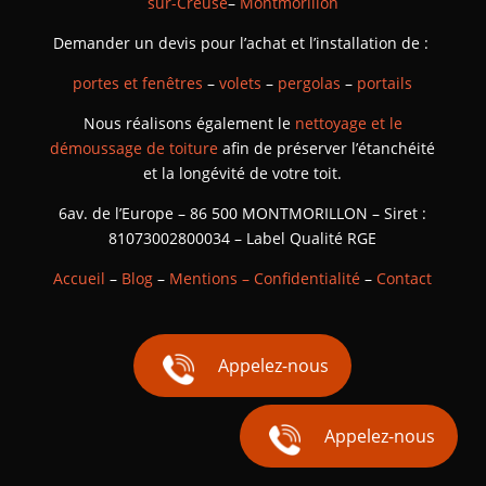
sur-Creuse
–
Montmorillon
Demander un devis pour l’achat et l’installation de :
portes et fenêtres
–
volets
–
pergolas
–
portails
Nous réalisons également le
nettoyage et le
démoussage de toiture
afin de préserver l’étanchéité
et la longévité de votre toit.
6av. de l’Europe – 86 500 MONTMORILLON – Siret :
81073002800034 – Label Qualité RGE
Accueil
–
Blog
–
Mentions – Confidentialité
–
Contact
Appelez-nous
Appelez-nous