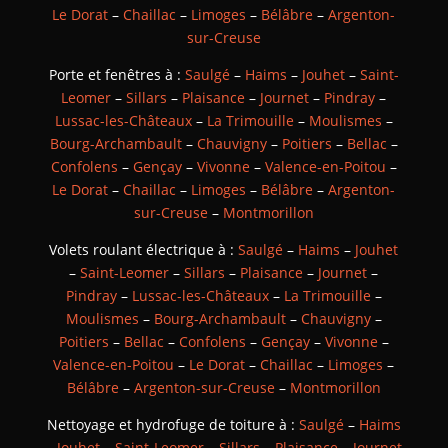
Le Dorat
–
Chaillac
–
Limoges
–
Bélâbre
–
Argenton-
sur-Creuse
Porte et fenêtres à :
Saulgé
–
Haims
–
Jouhet
–
Saint-
Leomer
–
Sillars
–
Plaisance
–
Journet
–
Pindray
–
Lussac-les-Châteaux
–
La Trimouille
–
Moulismes
–
Bourg-Archambault
–
Chauvigny
–
Poitiers
–
Bellac
–
Confolens
–
Gençay
–
Vivonne
–
Valence-en-Poitou
–
Le Dorat
–
Chaillac
–
Limoges
–
Bélâbre
–
Argenton-
sur-Creuse
–
Montmorillon
Volets roulant électrique à :
Saulgé
–
Haims
–
Jouhet
–
Saint-Leomer
–
Sillars
–
Plaisance
–
Journet
–
Pindray
–
Lussac-les-Châteaux
–
La Trimouille
–
Moulismes
–
Bourg-Archambault
–
Chauvigny
–
Poitiers
–
Bellac
–
Confolens
–
Gençay
–
Vivonne
–
Valence-en-Poitou
–
Le Dorat
–
Chaillac
–
Limoges
–
Bélâbre
–
Argenton-sur-Creuse
–
Montmorillon
Nettoyage et hydrofuge de toiture à :
Saulgé
–
Haims
–
Jouhet
–
Saint-Leomer
–
Sillars
–
Plaisance
–
Journet