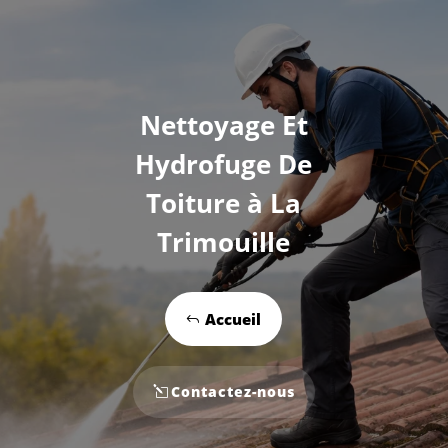
Nettoyage Et
Hydrofuge De
Toiture à La
Trimouille
Accueil
Contactez-nous