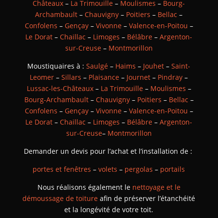
Châteaux
–
La Trimouille
–
Moulismes
–
Bourg-
Archambault
–
Chauvigny
–
Poitiers
–
Bellac
–
Confolens
–
Gençay
–
Vivonne
–
Valence-en-Poitou
–
Le Dorat
–
Chaillac
–
Limoges
–
Bélâbre
–
Argenton-
sur-Creuse
–
Montmorillon
Moustiquaires à :
Saulgé
–
Haims
–
Jouhet
–
Saint-
Leomer
–
Sillars
–
Plaisance
–
Journet
–
Pindray
–
Lussac-les-Châteaux
–
La Trimouille
–
Moulismes
–
Bourg-Archambault
–
Chauvigny
–
Poitiers
–
Bellac
–
Confolens
–
Gençay
–
Vivonne
–
Valence-en-Poitou
–
Le Dorat
–
Chaillac
–
Limoges
–
Bélâbre
–
Argenton-
sur-Creuse
–
Montmorillon
Demander un devis pour l’achat et l’installation de :
portes et fenêtres
–
volets
–
pergolas
–
portails
Nous réalisons également le
nettoyage et le
démoussage de toiture
afin de préserver l’étanchéité
et la longévité de votre toit.