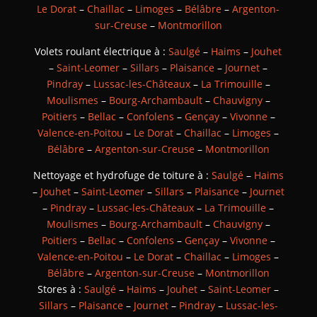
Le Dorat
–
Chaillac
–
Limoges
–
Bélâbre
–
Argenton-
sur-Creuse
–
Montmorillon
Volets roulant électrique à :
Saulgé
–
Haims
–
Jouhet
–
Saint-Leomer
–
Sillars
–
Plaisance
–
Journet
–
Pindray
–
Lussac-les-Châteaux
–
La Trimouille
–
Moulismes
–
Bourg-Archambault
–
Chauvigny
–
Poitiers
–
Bellac
–
Confolens
–
Gençay
–
Vivonne
–
Valence-en-Poitou
–
Le Dorat
–
Chaillac
–
Limoges
–
Bélâbre
–
Argenton-sur-Creuse
–
Montmorillon
Nettoyage et hydrofuge de toiture à :
Saulgé
–
Haims
–
Jouhet
–
Saint-Leomer
–
Sillars
–
Plaisance
–
Journet
–
Pindray
–
Lussac-les-Châteaux
–
La Trimouille
–
Moulismes
–
Bourg-Archambault
–
Chauvigny
–
Poitiers
–
Bellac
–
Confolens
–
Gençay
–
Vivonne
–
Valence-en-Poitou
–
Le Dorat
–
Chaillac
–
Limoges
–
Bélâbre
–
Argenton-sur-Creuse
–
Montmorillon
Stores à :
Saulgé
–
Haims
–
Jouhet
–
Saint-Leomer
–
Sillars
–
Plaisance
–
Journet
–
Pindray
–
Lussac-les-