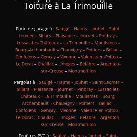
Toiture à La Trimouille
Porte de garage à :
Saulgé
–
Haims
–
Jouhet
–
Saint-
Leomer
–
Sillars
–
Plaisance
–
Journet
–
Pindray
–
Lussac-les-Châteaux
–
La Trimouille
–
Moulismes
–
Bourg-Archambault
–
Chauvigny
–
Poitiers
–
Bellac
–
Confolens
–
Gençay
–
Vivonne
–
Valence-en-Poitou
–
Le Dorat
–
Chaillac
–
Limoges
–
Bélâbre
–
Argenton-
sur-Creuse
–
Montmorillon
Pergolas à :
Saulgé
–
Haims
–
Jouhet
–
Saint-Leomer
–
Sillars
–
Plaisance
–
Journet
–
Pindray
–
Lussac-les-
Châteaux
–
La Trimouille
–
Moulismes
–
Bourg-
Archambault
–
Chauvigny
–
Poitiers
–
Bellac
–
Confolens
–
Gençay
–
Vivonne
–
Valence-en-Poitou
–
Le Dorat
–
Chaillac
–
Limoges
–
Bélâbre
–
Argenton-
sur-Creuse
–
Montmorillon
Fenêtres PVC à :
Saulgé
–
Haims
–
Jouhet
–
Saint-