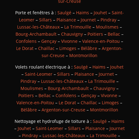
sur-Creuse
Porte et fenêtres à :
Saulgé
–
Haims
–
Jouhet
–
Saint-
Leomer
–
Sillars
–
Plaisance
–
Journet
–
Pindray
–
Lussac-les-Châteaux
–
La Trimouille
–
Moulismes
–
Bourg-Archambault
–
Chauvigny
–
Poitiers
–
Bellac
–
Confolens
–
Gençay
–
Vivonne
–
Valence-en-Poitou
–
Le Dorat
–
Chaillac
–
Limoges
–
Bélâbre
–
Argenton-
sur-Creuse
–
Montmorillon
Volets roulant électrique à :
Saulgé
–
Haims
–
Jouhet
–
Saint-Leomer
–
Sillars
–
Plaisance
–
Journet
–
Pindray
–
Lussac-les-Châteaux
–
La Trimouille
–
Moulismes
–
Bourg-Archambault
–
Chauvigny
–
Poitiers
–
Bellac
–
Confolens
–
Gençay
–
Vivonne
–
Valence-en-Poitou
–
Le Dorat
–
Chaillac
–
Limoges
–
Bélâbre
–
Argenton-sur-Creuse
–
Montmorillon
Nettoyage et hydrofuge de toiture à :
Saulgé
–
Haims
–
Jouhet
–
Saint-Leomer
–
Sillars
–
Plaisance
–
Journet
–
Pindray
–
Lussac-les-Châteaux
–
La Trimouille
–