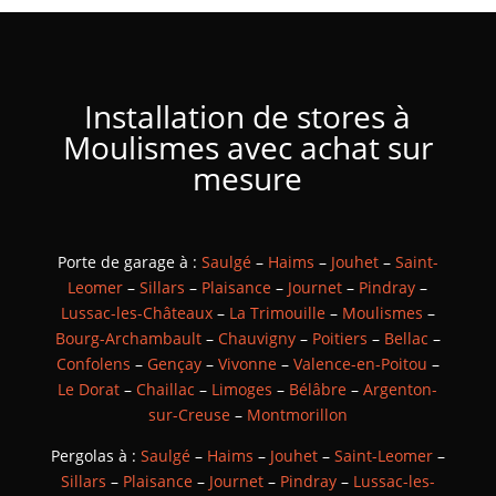
Installation de stores à
Moulismes avec achat sur
mesure
Porte de garage à :
Saulgé
–
Haims
–
Jouhet
–
Saint-
Leomer
–
Sillars
–
Plaisance
–
Journet
–
Pindray
–
Lussac-les-Châteaux
–
La Trimouille
–
Moulismes
–
Bourg-Archambault
–
Chauvigny
–
Poitiers
–
Bellac
–
Confolens
–
Gençay
–
Vivonne
–
Valence-en-Poitou
–
Le Dorat
–
Chaillac
–
Limoges
–
Bélâbre
–
Argenton-
sur-Creuse
–
Montmorillon
Pergolas à :
Saulgé
–
Haims
–
Jouhet
–
Saint-Leomer
–
Sillars
–
Plaisance
–
Journet
–
Pindray
–
Lussac-les-