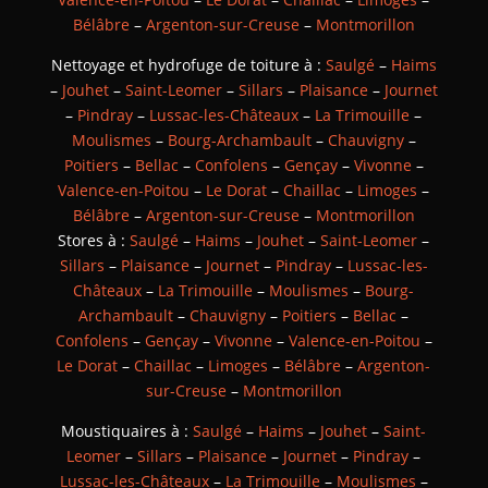
Bélâbre
–
Argenton-sur-Creuse
–
Montmorillon
Nettoyage et hydrofuge de toiture à :
Saulgé
–
Haims
–
Jouhet
–
Saint-Leomer
–
Sillars
–
Plaisance
–
Journet
–
Pindray
–
Lussac-les-Châteaux
–
La Trimouille
–
Moulismes
–
Bourg-Archambault
–
Chauvigny
–
Poitiers
–
Bellac
–
Confolens
–
Gençay
–
Vivonne
–
Valence-en-Poitou
–
Le Dorat
–
Chaillac
–
Limoges
–
Bélâbre
–
Argenton-sur-Creuse
–
Montmorillon
Stores à :
Saulgé
–
Haims
–
Jouhet
–
Saint-Leomer
–
Sillars
–
Plaisance
–
Journet
–
Pindray
–
Lussac-les-
Châteaux
–
La Trimouille
–
Moulismes
–
Bourg-
Archambault
–
Chauvigny
–
Poitiers
–
Bellac
–
Confolens
–
Gençay
–
Vivonne
–
Valence-en-Poitou
–
Le Dorat
–
Chaillac
–
Limoges
–
Bélâbre
–
Argenton-
sur-Creuse
–
Montmorillon
Moustiquaires à :
Saulgé
–
Haims
–
Jouhet
–
Saint-
Leomer
–
Sillars
–
Plaisance
–
Journet
–
Pindray
–
Lussac-les-Châteaux
–
La Trimouille
–
Moulismes
–