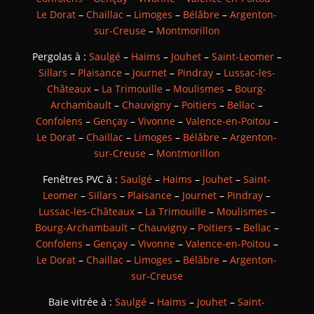
Le Dorat
–
Chaillac
–
Limoges
–
Bélâbre
–
Argenton-
sur-Creuse
–
Montmorillon
Pergolas à :
Saulgé
–
Haims
–
Jouhet
–
Saint-Leomer
–
Sillars
–
Plaisance
–
Journet
–
Pindray
–
Lussac-les-
Châteaux
–
La Trimouille
–
Moulismes
–
Bourg-
Archambault
–
Chauvigny
–
Poitiers
–
Bellac
–
Confolens
–
Gençay
–
Vivonne
–
Valence-en-Poitou
–
Le Dorat
–
Chaillac
–
Limoges
–
Bélâbre
–
Argenton-
sur-Creuse
–
Montmorillon
Fenêtres PVC à :
Saulgé
–
Haims
–
Jouhet
–
Saint-
Leomer
–
Sillars
–
Plaisance
–
Journet
–
Pindray
–
Lussac-les-Châteaux
–
La Trimouille
–
Moulismes
–
Bourg-Archambault
–
Chauvigny
–
Poitiers
–
Bellac
–
Confolens
–
Gençay
–
Vivonne
–
Valence-en-Poitou
–
Le Dorat
–
Chaillac
–
Limoges
–
Bélâbre
–
Argenton-
sur-Creuse
Baie vitrée à :
Saulgé
–
Haims
–
Jouhet
–
Saint-