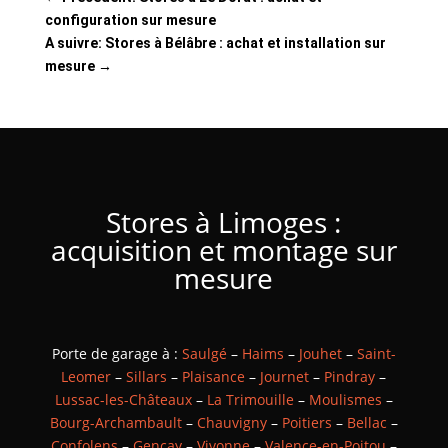
configuration sur mesure
A suivre: Stores à Bélâbre : achat et installation sur
mesure
→
Stores à Limoges :
acquisition et montage sur
mesure
Porte de garage à :
Saulgé
–
Haims
–
Jouhet
–
Saint-
Leomer
–
Sillars
–
Plaisance
–
Journet
–
Pindray
–
Lussac-les-Châteaux
–
La Trimouille
–
Moulismes
–
Bourg-Archambault
–
Chauvigny
–
Poitiers
–
Bellac
–
Confolens
–
Gençay
–
Vivonne
–
Valence-en-Poitou
–