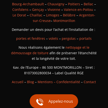
Bourg-Archambault
–
Chauvigny
–
Poitiers
–
Bellac
–
Confolens
–
Gençay
–
Vivonne
–
Valence-en-Poitou
–
Le Dorat
–
Chaillac
–
Limoges
–
Bélâbre
–
Argenton-
sur-Creuse
–
Montmorillon
Demander un devis pour l’achat et l’installation de :
portes et fenêtres
–
volets
–
pergolas
–
portails
Nous réalisons également le
nettoyage et le
démoussage de toiture
afin de préserver l’étanchéité
et la longévité de votre toit.
6av. de l’Europe – 86 500 MONTMORILLON – Siret :
81073002800034 – Label Qualité RGE
Accueil
–
Blog
–
Mentions – Confidentialité
–
Contact
Appelez-nous