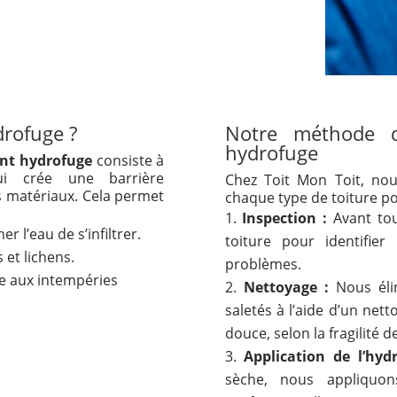
drofuge ?
Notre méthode d
hydrofuge
nt hydrofuge
consiste à
ui crée une barrière
Chez Toit Mon Toit, nou
s matériaux. Cela permet
chaque type de toiture po
Inspection :
Avant tou
r l’eau de s’infiltrer.
toiture pour identifier
 et lichens.
problèmes.
ce aux intempéries
Nettoyage :
Nous élim
saletés à l’aide d’un ne
douce, selon la fragilité 
Application de l’hyd
sèche, nous appliquon