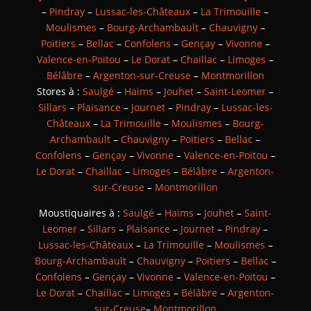
–
Pindray
–
Lussac-les-Châteaux
–
La Trimouille
–
Moulismes
–
Bourg-Archambault
–
Chauvigny
–
Poitiers
–
Bellac
–
Confolens
–
Gençay
–
Vivonne
–
Valence-en-Poitou
–
Le Dorat
–
Chaillac
–
Limoges
–
Bélâbre
–
Argenton-sur-Creuse
–
Montmorillon
Stores à :
Saulgé
–
Haims
–
Jouhet
–
Saint-Leomer
–
Sillars
–
Plaisance
–
Journet
–
Pindray
–
Lussac-les-
Châteaux
–
La Trimouille
–
Moulismes
–
Bourg-
Archambault
–
Chauvigny
–
Poitiers
–
Bellac
–
Confolens
–
Gençay
–
Vivonne
–
Valence-en-Poitou
–
Le Dorat
–
Chaillac
–
Limoges
–
Bélâbre
–
Argenton-
sur-Creuse
–
Montmorillon
Moustiquaires à :
Saulgé
–
Haims
–
Jouhet
–
Saint-
Leomer
–
Sillars
–
Plaisance
–
Journet
–
Pindray
–
Lussac-les-Châteaux
–
La Trimouille
–
Moulismes
–
Bourg-Archambault
–
Chauvigny
–
Poitiers
–
Bellac
–
Confolens
–
Gençay
–
Vivonne
–
Valence-en-Poitou
–
Le Dorat
–
Chaillac
–
Limoges
–
Bélâbre
–
Argenton-
sur-Creuse
–
Montmorillon