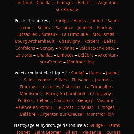
Le Dorat
–
Chaillac
–
Limoges
–
Bélâbre
–
Argenton-
sur-Creuse
Porte et fenêtres à :
Saulgé
–
Haims
–
Jouhet
–
Saint-
Leomer
–
Sillars
–
Plaisance
–
Journet
–
Pindray
–
Lussac-les-Châteaux
–
La Trimouille
–
Moulismes
–
Bourg-Archambault
–
Chauvigny
–
Poitiers
–
Bellac
–
Confolens
–
Gençay
–
Vivonne
–
Valence-en-Poitou
–
Le Dorat
–
Chaillac
–
Limoges
–
Bélâbre
–
Argenton-
sur-Creuse
–
Montmorillon
Volets roulant électrique à :
Saulgé
–
Haims
–
Jouhet
–
Saint-Leomer
–
Sillars
–
Plaisance
–
Journet
–
Pindray
–
Lussac-les-Châteaux
–
La Trimouille
–
Moulismes
–
Bourg-Archambault
–
Chauvigny
–
Poitiers
–
Bellac
–
Confolens
–
Gençay
–
Vivonne
–
Valence-en-Poitou
–
Le Dorat
–
Chaillac
–
Limoges
–
Bélâbre
–
Argenton-sur-Creuse
–
Montmorillon
Nettoyage et hydrofuge de toiture à :
Saulgé
–
Haims
–
Jouhet
–
Saint-Leomer
–
Sillars
–
Plaisance
–
Journet