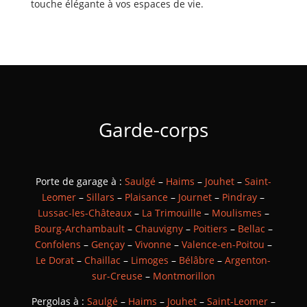
touche élégante à vos espaces de vie.
Garde-corps
Porte de garage à :
Saulgé
–
Haims
–
Jouhet
–
Saint-
Leomer
–
Sillars
–
Plaisance
–
Journet
–
Pindray
–
Lussac-les-Châteaux
–
La Trimouille
–
Moulismes
–
Bourg-Archambault
–
Chauvigny
–
Poitiers
–
Bellac
–
Confolens
–
Gençay
–
Vivonne
–
Valence-en-Poitou
–
Le Dorat
–
Chaillac
–
Limoges
–
Bélâbre
–
Argenton-
sur-Creuse
–
Montmorillon
Pergolas à :
Saulgé
–
Haims
–
Jouhet
–
Saint-Leomer
–